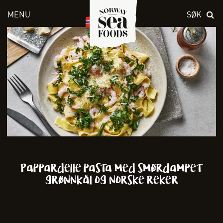
MENU
SØK
Skriv inn søket i feltet over
Pappardelle pasta med smørdampet
grønnkål og norske reker