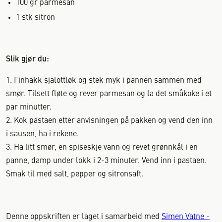
100
gr
parmesan
1
stk
sitron
Slik gjør du:
1. Finhakk sjalottløk og stek myk i pannen sammen med
smør. Tilsett fløte og rever parmesan og la det småkoke i et
par minutter.
2. Kok pastaen etter anvisningen på pakken og vend den inn
i sausen, ha i rekene.
3. Ha litt smør, en spiseskje vann og revet grønnkål i en
panne, damp under lokk i 2-3 minuter. Vend inn i pastaen.
Smak til med salt, pepper og sitronsaft.
Denne oppskriften er laget i samarbeid med
Simen Vatne -