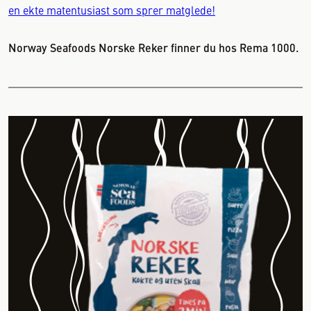
en ekte matentusiast som sprer matglede!
Norway Seafoods Norske Reker finner du hos Rema 1000.