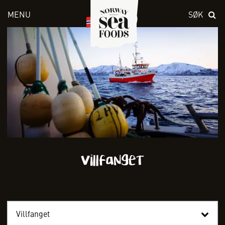
MENU
SØK
Skriv inn søket i feltet over
Villfanget
Villfanget