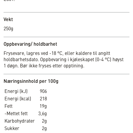
Vekt
250g
Oppbevaring/ holdbarhet
Frysevare, lagres ved -18 °C, eller kaldere til angitt
holdbarhetsdato. Oppbevaring i kjøleskapet (0-4 °C) høyst
1 døgn. Bør ikke fryses etter opptining.
Næringsinnhold per 100g
Energi (kJ)
906
Energi (kcal)
218
Fett
19g
-Mettet fett
3,6g
Karbohydrater
2g
Sukker
2g