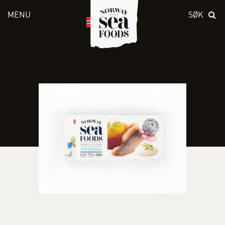
MENU
SØK
Skriv inn søket i feltet over