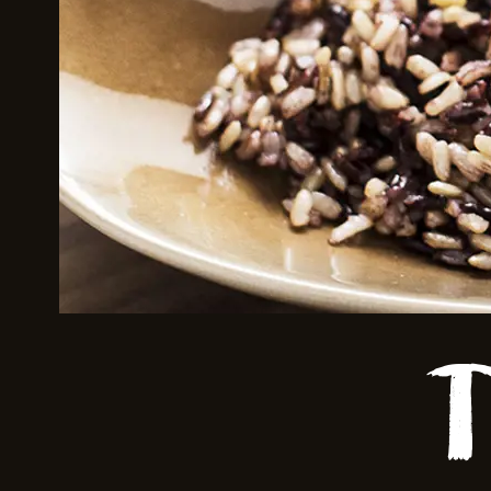
Skriv inn søket i feltet ov
T