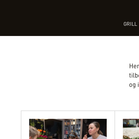
GRILL
Her
til
og 