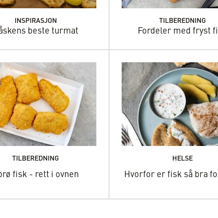
INSPIRASJON
TILBEREDNING
åskens beste turmat
Fordeler med fryst f
TILBEREDNING
HELSE
rø fisk - rett i ovnen
Hvorfor er fisk så bra f