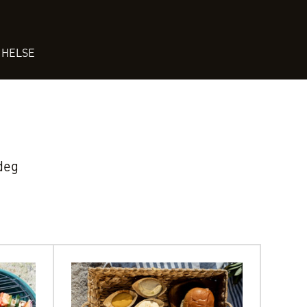
HELSE
 deg