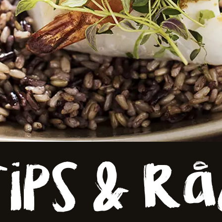
er
ips & R