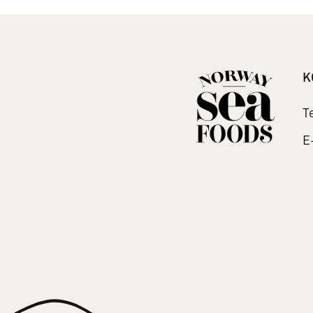
K
T
E