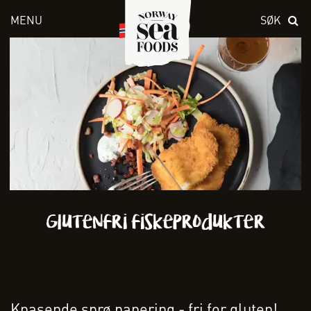
MENU
SØK
Skriv inn søket i feltet over
Glutenfri fiskeprodukter
Knasende sprø panering - fri for gluten!