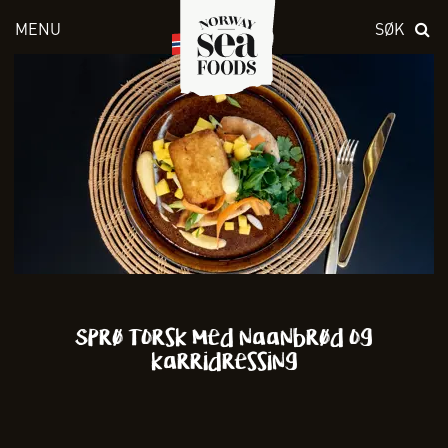
MENU
SØK
Skriv inn søket i feltet over
Sprø Torsk med naanbrød og
karridressing