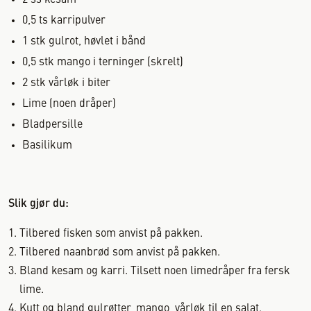
2
ss
kesam
0,5
ts
karripulver
1
stk
gulrot, høvlet i bånd
0,5
stk
mango i terninger (skrelt)
2
stk
vårløk i biter
Lime (noen dråper)
Bladpersille
Basilikum
Slik gjør du:
Tilbered fisken som anvist på pakken.
Tilbered naanbrød som anvist på pakken.
Bland kesam og karri. Tilsett noen limedråper fra fersk
lime.
Kutt og bland gulrøtter, mango, vårløk til en salat.