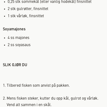
0,25
stk
sommekål (eller vanlig hodekål) finsnittet
2
stk
gulrøtter, finsnittet
1
stk
vårløk, finsnittet
Soyamajones
4
ss
majones
2
ss
soyasaus
SLIK GJØR DU
Tilbered fisken som anvist på pakken.
Mens fisken steker, kutter du opp kål, gulrot og vårløk.
Vend alt sammen i en skål.