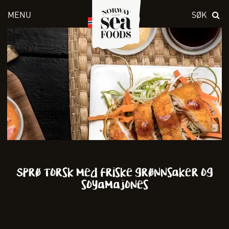
MENU
SØK
Skriv inn søket i feltet over
Sprø torsk med friske grønnsaker og
soyamajones