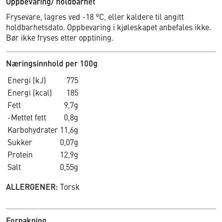
Oppbevaring/ holdbarhet
Frysevare, lagres ved -18 °C, eller kaldere til angitt
holdbarhetsdato. Oppbevaring i kjøleskapet anbefales ikke.
Bør ikke fryses etter opptining.
Næringsinnhold per 100g
Energi (kJ)
775
Energi (kcal)
185
Fett
9,7g
-Mettet fett
0,8g
Karbohydrater
11,6g
Sukker
0,07g
Protein
12,9g
Salt
0,55g
ALLERGENER:
Torsk
Forpakning