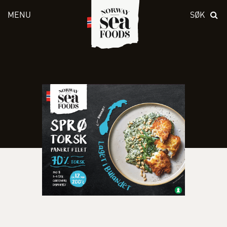
MENU
SØK
Skriv inn søket i feltet over