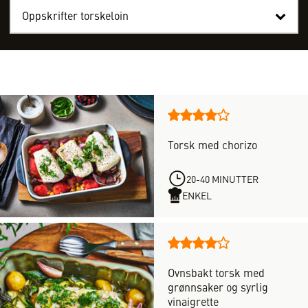
Oppskrifter torskeloin
Denne
oppskriften
Torsk med chorizo
har
totalt
12
20-40 MINUTTER
vurderinger,
ENKEL
med
en
score
Denne
på
oppskriften
4
Ovnsbakt torsk med
har
av
grønnsaker og syrlig
totalt
5
vinaigrette