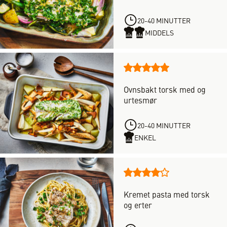
32
stjerner
vurderinger,
med
20-40 MINUTTER
en
MIDDELS
score
på
4
Denne
av
oppskriften
5
Ovnsbakt torsk med og
har
stjerner
urtesmør
totalt
4
vurderinger,
20-40 MINUTTER
med
ENKEL
en
score
på
Denne
5
oppskriften
av
Kremet pasta med torsk
har
5
og erter
totalt
stjerner
5