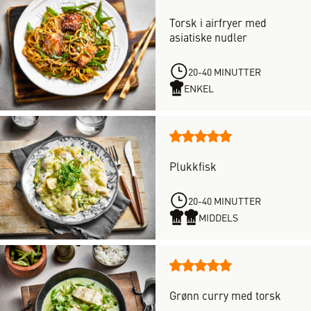
Denne
4
oppskriften
av
Torsk i airfryer med
har
5
asiatiske nudler
forløpig
stjerner
ingen
vurdering.
20-40 MINUTTER
Vær
ENKEL
den
første
til
Denne
å
oppskriften
vurdere
Plukkfisk
har
denne
totalt
oppskriften
6
20-40 MINUTTER
vurderinger,
MIDDELS
med
en
score
Denne
på
oppskriften
5
Grønn curry med torsk
har
av