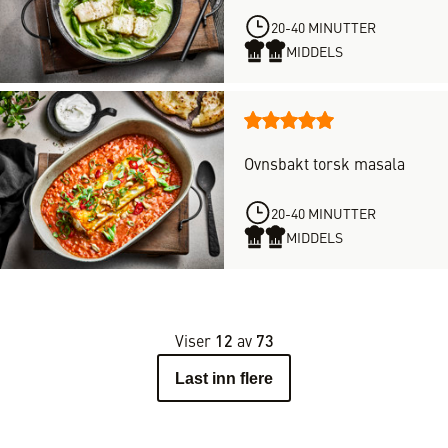
totalt
5
1
20-40 MINUTTER
stjerner
vurderinger,
MIDDELS
med
en
score
Denne
på
oppskriften
5
Ovnsbakt torsk masala
har
av
totalt
5
1
20-40 MINUTTER
stjerner
vurderinger,
MIDDELS
med
en
score
på
5
Viser
12
av
73
av
Last inn flere
5
stjerner