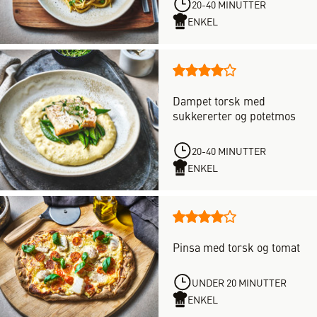
vurderinger,
20-40 MINUTTER
med
ENKEL
en
score
på
Denne
4
oppskriften
av
Dampet torsk med
har
5
sukkererter og potetmos
totalt
stjerner
10
vurderinger,
20-40 MINUTTER
med
ENKEL
en
score
på
Denne
4
oppskriften
av
Pinsa med torsk og tomat
har
5
totalt
stjerner
2
UNDER 20 MINUTTER
vurderinger,
ENKEL
med