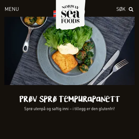
MENU
SØK
Skriv inn søket i feltet over
Prøv Sprø Tempurapanett
Sprø utenpå og saftig inni – i tillegg er den glutenfri!