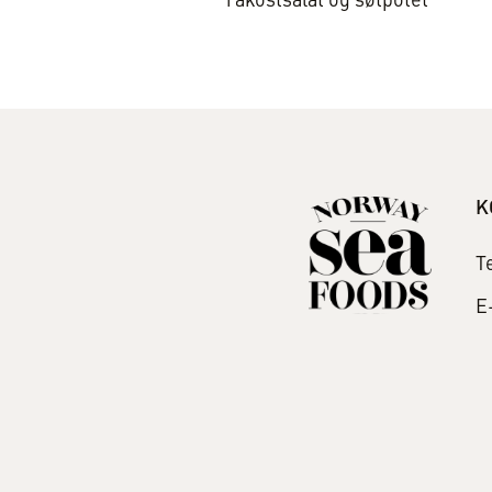
råkostsalat og søtpotet
K
T
E