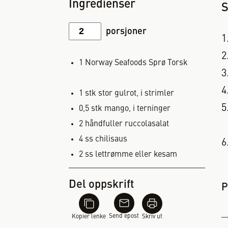
Ingredienser
S
porsjoner
1
Norway Seafoods Sprø Torsk
1
stk
stor gulrot, i strimler
0,5
stk
mango, i terninger
2
håndfuller ruccolasalat
4
ss
chilisaus
2
ss
lettrømme eller kesam
Del oppskrift
P
Send epost
Kopier lenke
Skriv ut