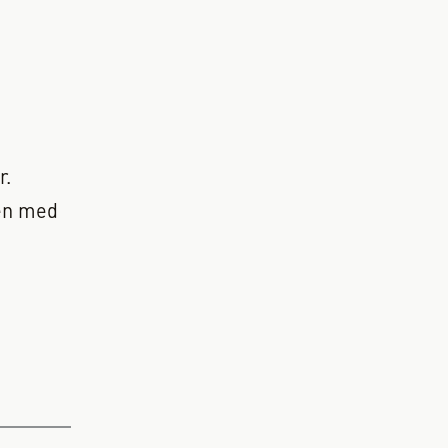
r.
men med