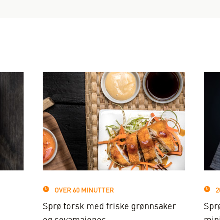
OVER 60 MINUTTER
2
Sprø torsk med friske grønnsaker
Spr