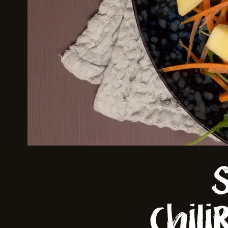
Skriv inn søket i feltet ov
chil