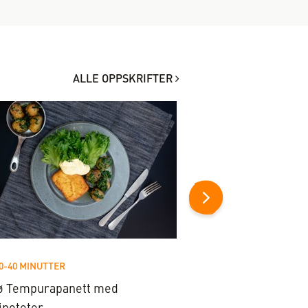
ALLE OPPSKRIFTER
0-40 MINUTTER
20-40 MINUTTER
ø Tempurapanett med
Sprø torsk på tzatz