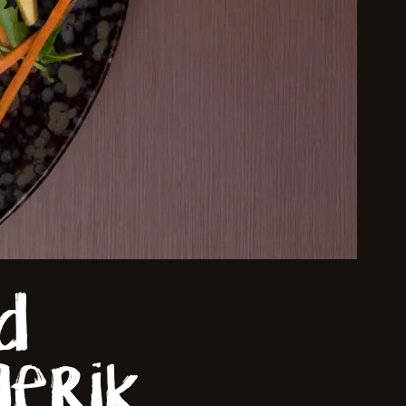
d
gerik