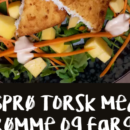
er
Sprø Torsk me
irømme og far