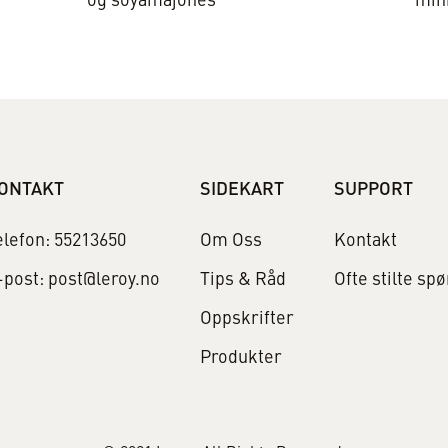
og soyamajones
min
ONTAKT
SIDEKART
SUPPORT
elefon: 55213650
Om Oss
Kontakt
-post: post@leroy.no
Tips & Råd
Ofte stilte sp
Oppskrifter
Produkter