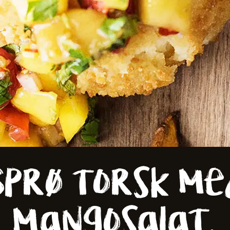
er
Sprø torsk me
mangosalat,