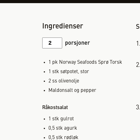
Ingredienser
S
porsjoner
1
pk
Norway Seafoods Sprø Torsk
1
stk
søtpotet, stor
2
ss
olivenolje
Maldonsalt og pepper
Råkostsalat
1
stk
gulrot
0,5
stk
agurk
0,5
stk
rødløk