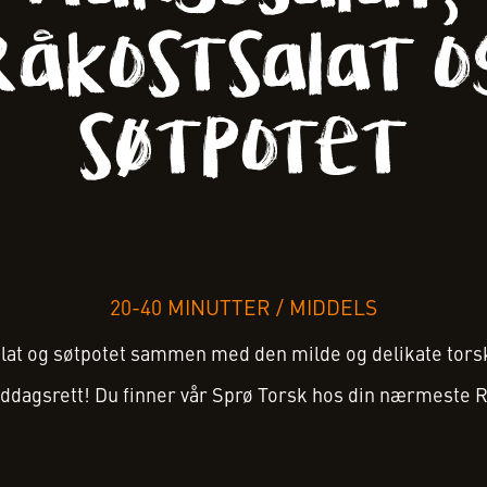
råkostsalat o
søtpotet
20-40 MINUTTER
/
MIDDELS
lat og søtpotet sammen med den milde og delikate torsk
iddagsrett! Du finner vår Sprø Torsk hos din nærmeste 