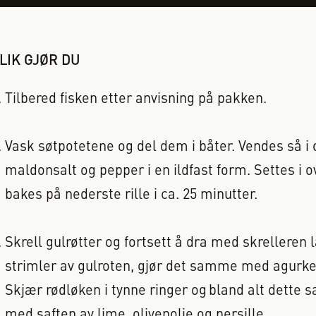
LIK GJØR DU
Tilbered fisken etter anvisning på pakken.
Vask søtpotetene og del dem i båter. Vendes så i o
maldonsalt og pepper i en ildfast form. Settes i 
bakes på nederste rille i ca. 25 minutter.
Skrell gulrøtter og fortsett å dra med skrelleren 
strimler av gulroten, gjør det samme med agurke
Skjær rødløken i tynne ringer og bland alt dette
med saften av lime, olivenolje og persille.