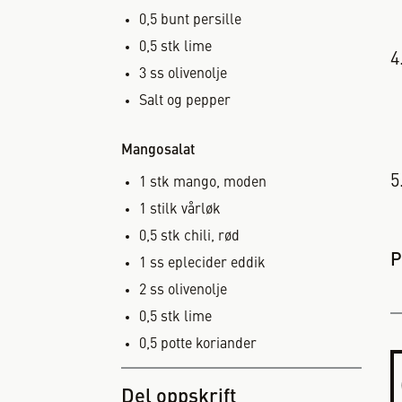
0,5
bunt
persille
0,5
stk
lime
3
ss
olivenolje
Salt og pepper
Mangosalat
1
stk
mango, moden
1
stilk
vårløk
0,5
stk
chili, rød
P
1
ss
eplecider eddik
2
ss
olivenolje
0,5
stk
lime
0,5
potte
koriander
Del oppskrift