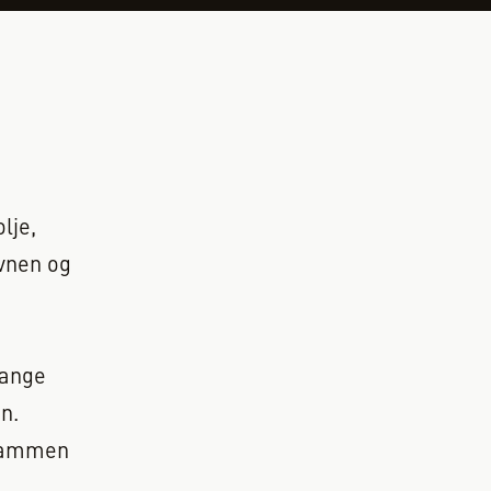
lje,
ovnen og
lange
n.
 sammen