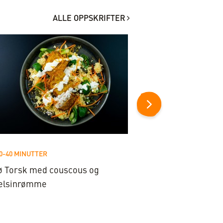
ALLE OPPSKRIFTER
0-40 MINUTTER
20-40 MINUTTER
ø Torsk med couscous og
Sprø torsk i taco m
elsinrømme
saus