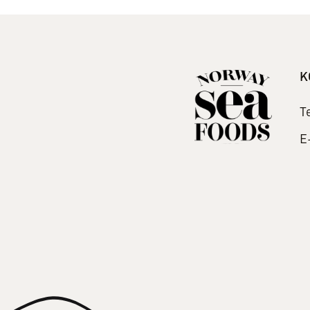
K
T
E