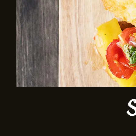
Skriv inn søket i feltet ov