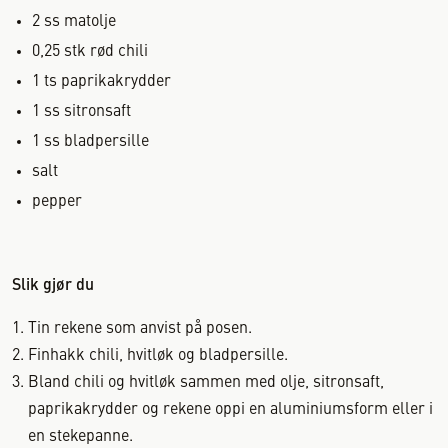
2
ss
matolje
0,25
stk
rød chili
1
ts
paprikakrydder
1
ss
sitronsaft
1
ss
bladpersille
salt
pepper
Slik gjør du
Tin rekene som anvist på posen.
Finhakk chili, hvitløk og bladpersille.
Bland chili og hvitløk sammen med olje, sitronsaft,
paprikakrydder og rekene oppi en aluminiumsform eller i
en stekepanne.