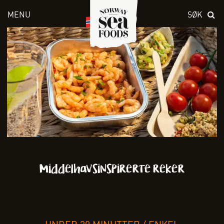
MENU
SØK
Skriv inn søket i feltet over
Middelhavsinspirerte reker