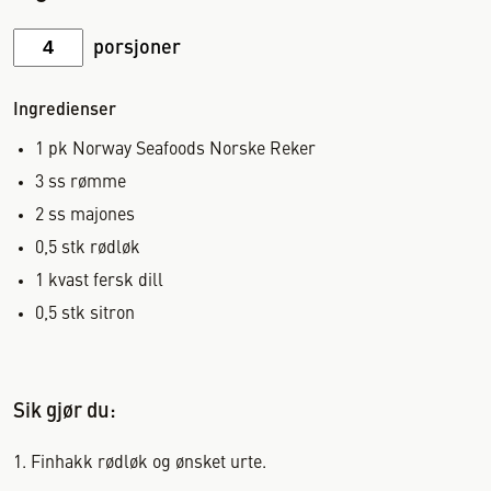
porsjoner
Ingredienser
1
pk
Norway Seafoods Norske Reker
3
ss
rømme
2
ss
majones
0,5
stk
rødløk
1
kvast
fersk dill
0,5
stk
sitron
Sik gjør du:
Finhakk rødløk og ønsket urte.