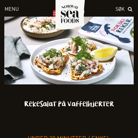
MENU
SØK
Skriv inn søket i feltet over
Rekesalat på vaffelhjerter