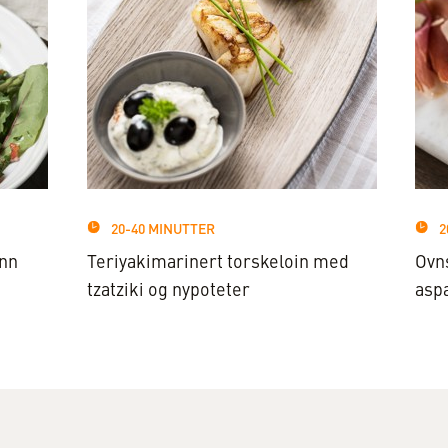
20-40 MINUTTER
2
ønn
Teriyakimarinert torskeloin med
Ovn
tzatziki og nypoteter
asp