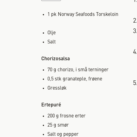
1
pk
Norway Seafoods Torskeloin
Olje
Salt
Chorizosalsa
70
g
chorizo, i små terninger
0,5
stk
granateple, frøene
Gressløk
Ertepuré
200
g
frosne erter
25
g
smør
Salt og pepper