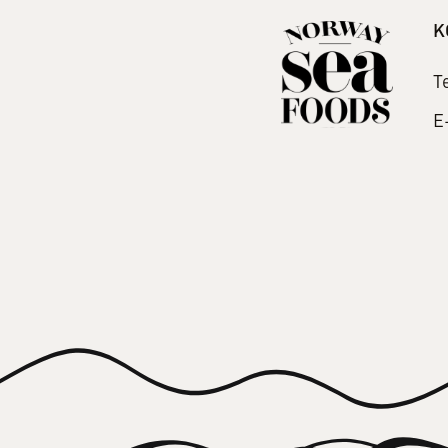
K
T
E