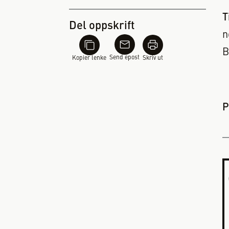
T
Del oppskrift
n
B
Send epost
Kopier lenke
Skriv ut
P