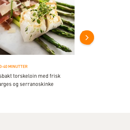
0-40 MINUTTER
20-40 MINUTTER
sbakt torskeloin med frisk
Kryddermarinert t
arges og serranoskinke
ovnsbakte grønnsa