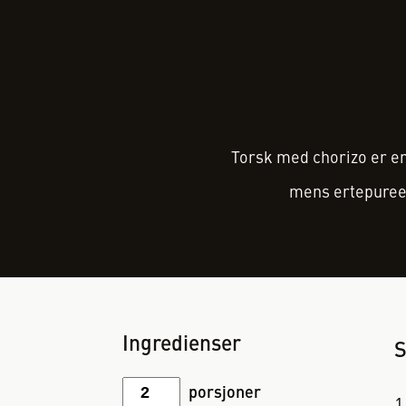
Torsk med chorizo er en
mens ertepureen
Ingredienser
S
porsjoner