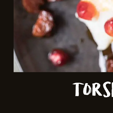
Skriv inn søket i feltet ov
Tors