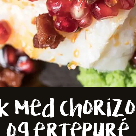
er
k med chorizo
og ertepuré