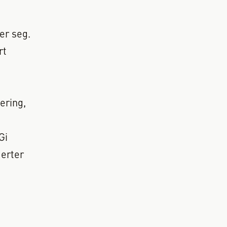
ker seg.
rt
ering,
Gi
 erter