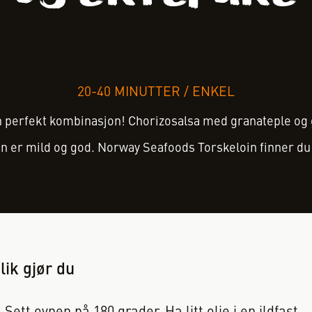
20-40 MINUTTER
/
ENKEL
 perfekt kombinasjon! Chorizosalsa med granateple og 
 er mild og god. Norway Seafoods Torskeloin finner d
lik gjør du