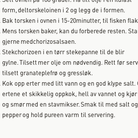
Sett ovnen på 180 grader. Ha litt olje i en ildfast
form, deltorskeloinen i 2 og legg de i formen.
Bak torsken i ovnen i 15-20minutter, til fisken fla
Mens torsken baker, kan du forberede resten. Sta
gjerne medchorizosalsaen.
Stekchorizoen i en tørr stekepanne til de blir
gylne. Tilsett mer olje om nødvendig. Rett før serv
tilsett granateplefrø og gressløk.
Kok opp erter med litt vann og en god klype salt. 
ertene et skikkelig oppkok, hell av vannet og kjør
og smør med en stavmikser. Smak til med salt og
pepper og hold pureen varm til servering.