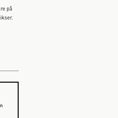
re på
ikser.
en