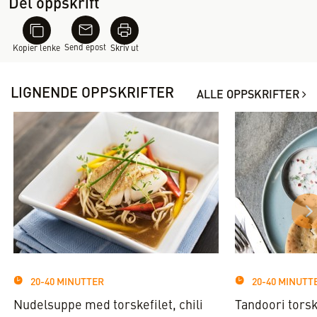
Del oppskrift
Send epost
Kopier lenke
Skriv ut
LIGNENDE OPPSKRIFTER
ALLE OPPSKRIFTER
20-40 MINUTTER
20-40 MINUTT
Nudelsuppe med torskefilet, chili
Tandoori tors