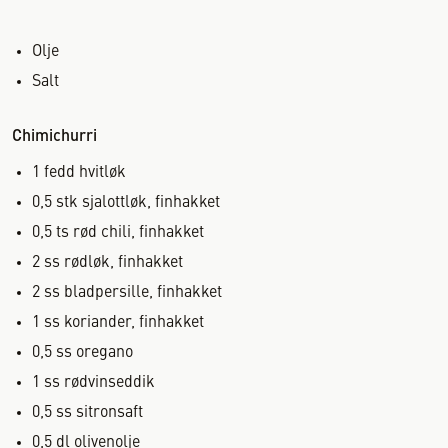
Olje
Salt
Chimichurri
1
fedd
hvitløk
0,5
stk
sjalottløk, finhakket
0,5
ts
rød chili, finhakket
2
ss
rødløk, finhakket
2
ss
bladpersille, finhakket
1
ss
koriander, finhakket
0,5
ss
oregano
1
ss
rødvinseddik
0,5
ss
sitronsaft
0,5
dl
olivenolje