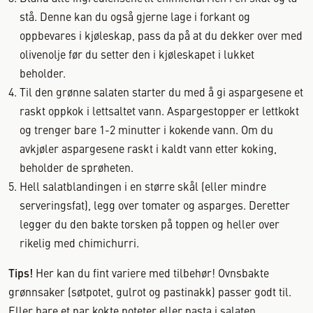
stå. Denne kan du også gjerne lage i forkant og
oppbevares i kjøleskap, pass da på at du dekker over med
olivenolje før du setter den i kjøleskapet i lukket
beholder.
Til den grønne salaten starter du med å gi aspargesene et
raskt oppkok i lettsaltet vann. Aspargestopper er lettkokt
og trenger bare 1-2 minutter i kokende vann. Om du
avkjøler aspargesene raskt i kaldt vann etter koking,
beholder de sprøheten.
Hell salatblandingen i en større skål (eller mindre
serveringsfat), legg over tomater og asparges. Deretter
legger du den bakte torsken på toppen og heller over
rikelig med chimichurri.
Tips!
Her kan du fint variere med tilbehør! Ovnsbakte
grønnsaker (søtpotet, gulrot og pastinakk) passer godt til.
Eller bare et par kokte poteter eller pasta i salaten.