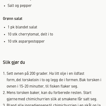
Salt og pepper
Grønn salat
1
pk
blandet salat
10
stk
cherrytomat, delt i to
10
stk
aspargestopper
Slik gjør du
Sett ovnen på 200 grader. Ha litt olje i en ildfast
form, del torskeloin i to og legg de i formen. Bak torsken i
ovnen i 15-20 minutter, til fisken flaker seg.
Mens torsken baker, kan du forberede resten. Start
gjerne med chimichurrien slik at smakene får satt seg.
Bland alle ingrediensene til chimichurrien i en skål og la