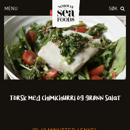
MENU
SØK
Skriv inn søket i feltet over
Torsk med chimichurri og grønn salat