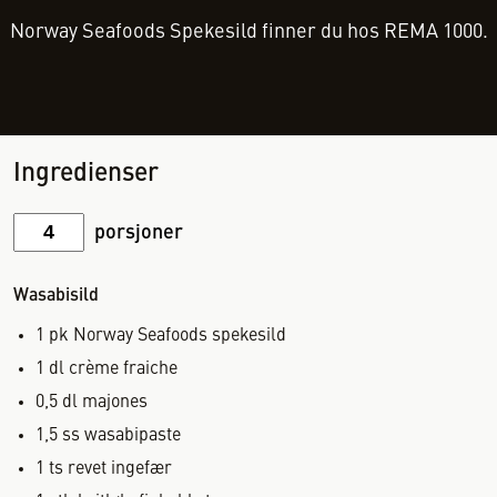
Norway Seafoods Spekesild finner du hos REMA 1000.
Ingredienser
porsjoner
Wasabisild
1
pk
Norway Seafoods spekesild
1
dl
crème fraiche
0,5
dl
majones
1,5
ss
wasabipaste
1
ts
revet ingefær