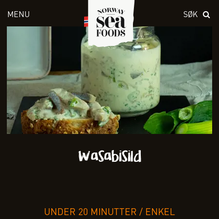
MENU
SØK
Skriv inn søket i feltet over
Wasabisild
UNDER 20 MINUTTER
/
ENKEL