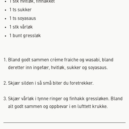
1
stk
hvitløk, finhakket
1
ts
sukker
1
ts
soyasaus
1
stk
vårløk
1
bunt
gressløk
Bland godt sammen crème fraiche og wasabi, bland
deretter inn ingefær, hvitløk, sukker og soyasaus.
Skjær silden i så små biter du foretrekker.
Skjær vårløk i tynne ringer og finhakk gressløken. Bland
alt godt sammen og oppbevar i en lufttett krukke.