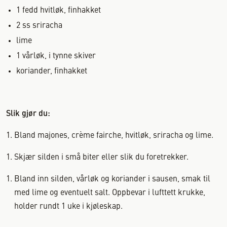
1
fedd
hvitløk, finhakket
2
ss
sriracha
lime
1
vårløk, i tynne skiver
koriander, finhakket
Slik gjør du:
Bland majones, crème fairche, hvitløk, sriracha og lime.
Skjær silden i små biter eller slik du foretrekker.
Bland inn silden, vårløk og koriander i sausen, smak til
med lime og eventuelt salt. Oppbevar i lufttett krukke,
holder rundt 1 uke i kjøleskap.