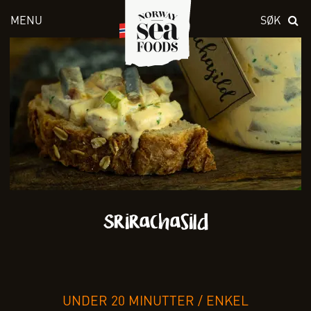
MENU
SØK
Skriv inn søket i feltet over
Srirachasild
UNDER 20 MINUTTER
/
ENKEL