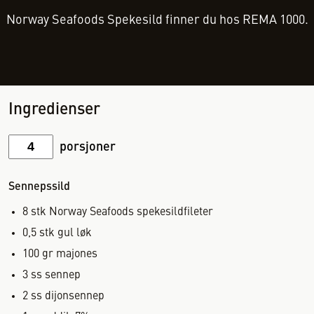
Norway Seafoods Spekesild finner du hos REMA 1000.
Ingredienser
porsjoner
Sennepssild
8
stk
Norway Seafoods spekesildfileter
0,5
stk
gul løk
100
gr
majones
3
ss
sennep
2
ss
dijonsennep