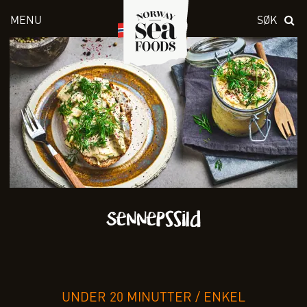
MENU
SØK
Skriv inn søket i feltet over
Sennepssild
UNDER 20 MINUTTER
/
ENKEL