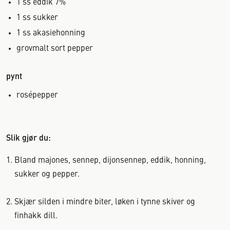
1
ss
eddik 7%
1
ss
sukker
1
ss
akasiehonning
grovmalt sort pepper
pynt
rosépepper
Slik gjør du:
Bland majones, sennep, dijonsennep, eddik, honning,
sukker og pepper.
Skjær silden i mindre biter, løken i tynne skiver og
finhakk dill.