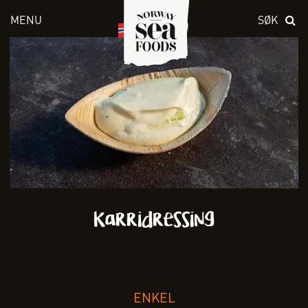
MENU
SØK
Skriv inn søket i feltet over
Karridressing
ENKEL