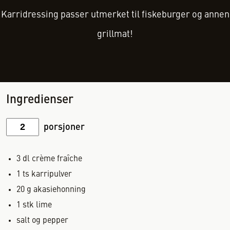
Karridressing passer utmerket til fiskeburger og annen
grillmat!
Ingredienser
porsjoner
3
dl
crème fraîche
1
ts
karripulver
20
g
akasiehonning
1
stk
lime
salt og pepper