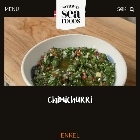
MENU
SØK
Skriv inn søket i feltet over
Chimichurri
ENKEL