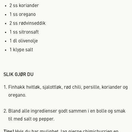
2
ss
koriander
1
ss
oregano
2
ss
rødvinseddik
1
ss
sitronsaft
1
dl
olivenolje
1
klype
salt
SLIK GJØR DU
Finhakk hvitløk, sjalottløk, rød chili, persille, koriander og
oregano.
Bland alle ingredienser godt sammen i en bolle og smak
til med salt og pepper.