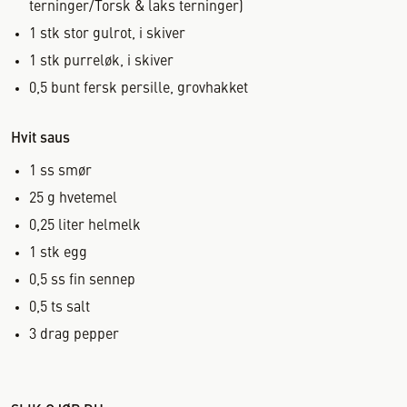
terninger/Torsk & laks terninger)
1
stk
stor gulrot, i skiver
1
stk
purreløk, i skiver
0,5
bunt
fersk persille, grovhakket
Hvit saus
1
ss
smør
25
g
hvetemel
0,25
liter
helmelk
1
stk
egg
0,5
ss
fin sennep
0,5
ts
salt
3
drag
pepper