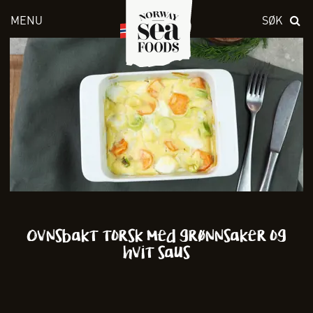
MENU
SØK
Skriv inn søket i feltet over
Ovnsbakt torsk med grønnsaker og
hvit saus