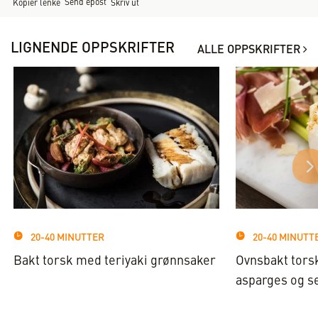
Send epost
Kopier lenke
Skriv ut
LIGNENDE OPPSKRIFTER
ALLE OPPSKRIFTER
20-40 MINUTTER
20-40 MINUTT
Bakt torsk med teriyaki grønnsaker
Ovnsbakt tors
asparges og s