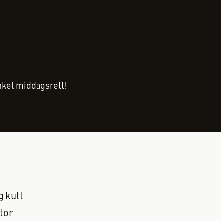
nkel middagsrett!
g kutt
stor