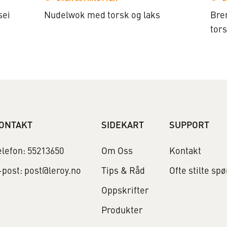
sei
Nudelwok med torsk og laks
Bre
tor
ONTAKT
SIDEKART
SUPPORT
elefon: 55213650
Om Oss
Kontakt
-post: post@leroy.no
Tips & Råd
Ofte stilte sp
Oppskrifter
Produkter