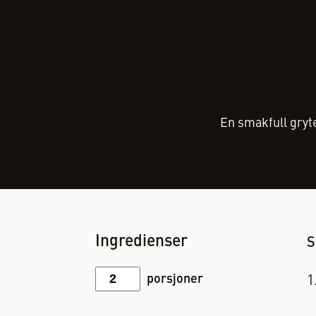
En smakfull gryt
Ingredienser
S
porsjoner