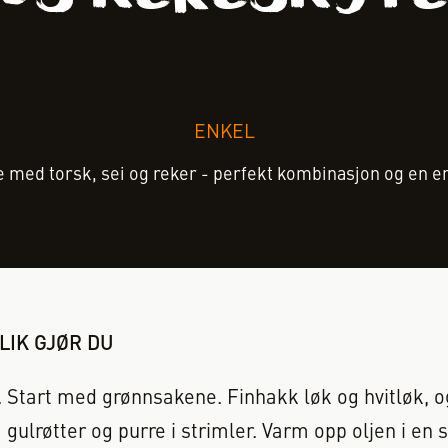
ENKEL
e med torsk, sei og reker - perfekt kombinasjon og en e
LIK GJØR DU
Start med grønnsakene. Finhakk løk og hvitløk, o
gulrøtter og purre i strimler. Varm opp oljen i en 