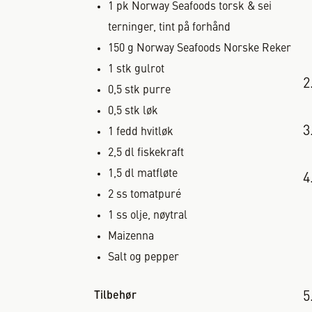
1
pk
Norway Seafoods torsk & sei
terninger, tint på forhånd
150
g
Norway Seafoods Norske Reker
1
stk
gulrot
0,5
stk
purre
0,5
stk
løk
1
fedd
hvitløk
2,5
dl
fiskekraft
1,5
dl
matfløte
2
ss
tomatpuré
1
ss
olje, nøytral
Maizenna
Salt og pepper
Tilbehør