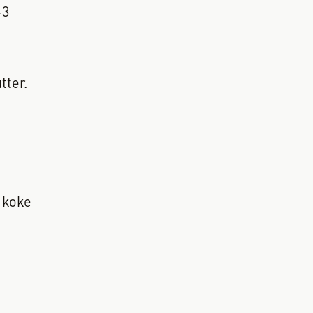
-3
tter.
t koke