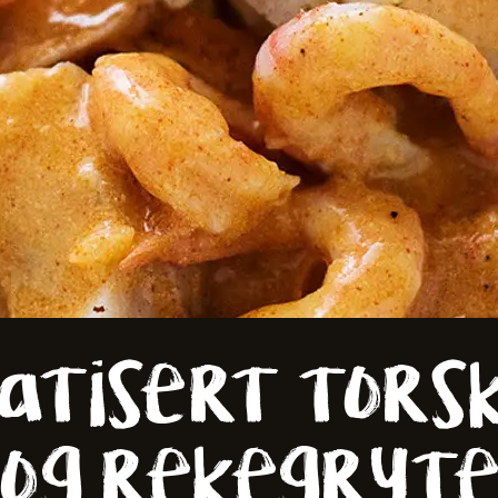
er
atisert torsk,
og rekegryt