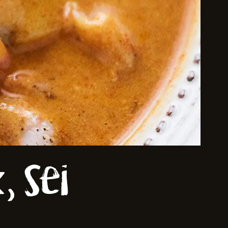
 sei
e