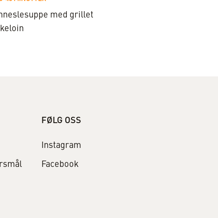
nneslesuppe med grillet
Nudelsuppe med tor
skeloin
og ingefær
FØLG OSS
Instagram
ørsmål
Facebook