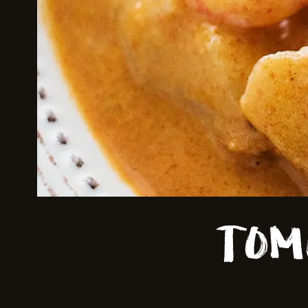
Skriv inn søket i feltet ov
Tom