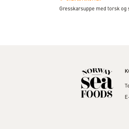
Gresskarsuppe med torsk og 
K
T
E