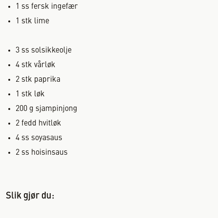
1
ss
fersk ingefær
1
stk
lime
3
ss
solsikkeolje
4
stk
vårløk
2
stk
paprika
1
stk
løk
200
g
sjampinjong
2
fedd
hvitløk
4
ss
soyasaus
2
ss
hoisinsaus
Slik gjør du: