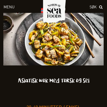
MENU
SØK
Skriv inn søket i feltet over
Asiatisk wok med torsk og sei