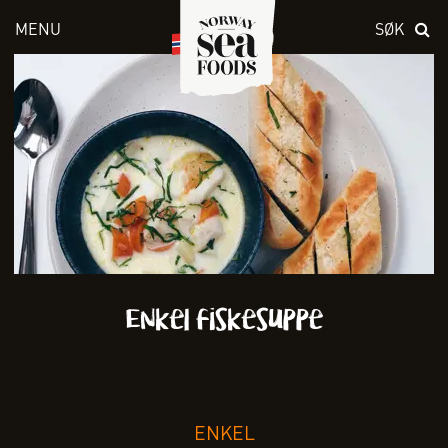
MENU
SØK
Skriv inn søket i feltet over
Enkel fiskesuppe
ENKEL