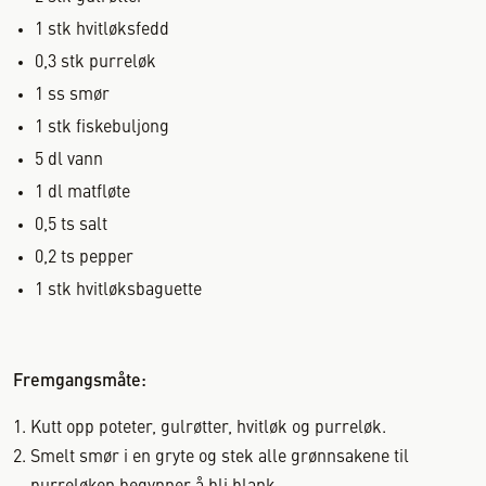
1
stk
hvitløksfedd
0,3
stk
purreløk
1
ss
smør
1
stk
fiskebuljong
5
dl
vann
1
dl
matfløte
0,5
ts
salt
0,2
ts
pepper
1
stk
hvitløksbaguette
Fremgangsmåte:
Kutt opp poteter, gulrøtter, hvitløk og purreløk.
Smelt smør i en gryte og stek alle grønnsakene til