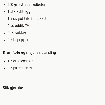
300
gr
syltede rødbeter
1
stk
kokt egg
1,5
ss
gul løk, finhakket
4
ss
eddik 7%
2
ss
sukker
0,5
ts
pepper
Kremfløte og majones blanding
1,5
dl
kremfløte
0,5
pk
majones
Slik gjør du: