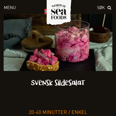
MENU
SØK
Skriv inn søket i feltet over
Svensk sildesalat
20-40 MINUTTER
/
ENKEL