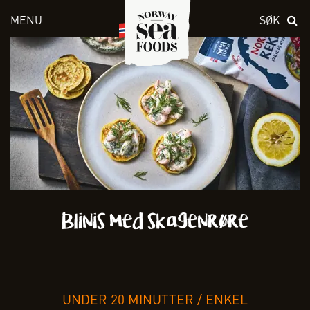
MENU
SØK
Skriv inn søket i feltet over
Blinis med skagenrøre
UNDER 20 MINUTTER
/
ENKEL