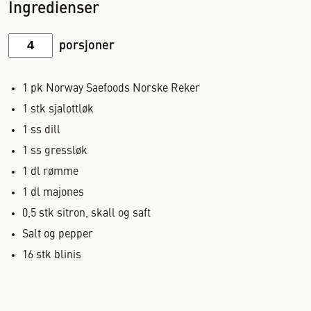
Ingredienser
porsjoner
1
pk
Norway Saefoods Norske Reker
1
stk
sjalottløk
1
ss
dill
1
ss
gressløk
1
dl
rømme
1
dl
majones
0,5
stk
sitron, skall og saft
Salt og pepper
16
stk
blinis