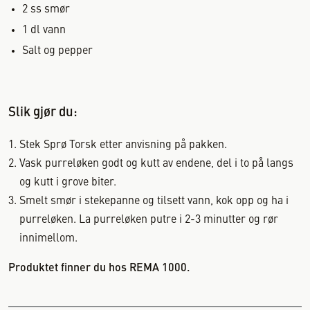
2
ss
smør
1
dl
vann
Salt og pepper
Slik gjør du:
Stek Sprø Torsk etter anvisning på pakken.
Vask purreløken godt og kutt av endene, del i to på langs
og kutt i grove biter.
Smelt smør i stekepanne og tilsett vann, kok opp og ha i
purreløken. La purreløken putre i 2-3 minutter og rør
innimellom.
Produktet finner du hos REMA 1000.