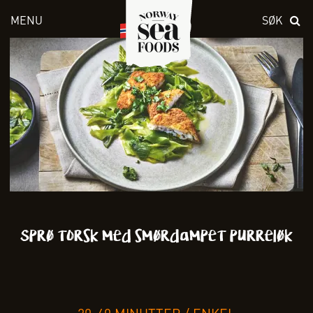
MENU
SØK
Skriv inn søket i feltet over
Sprø torsk med smørdampet purreløk