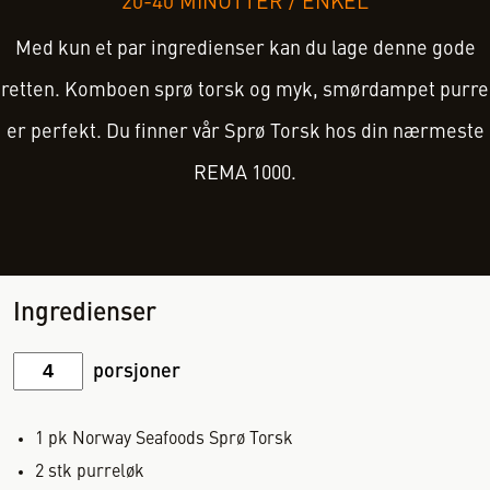
20-40 MINUTTER
/
ENKEL
Med kun et par ingredienser kan du lage denne gode
retten. Komboen sprø torsk og myk, smørdampet purre
er perfekt. Du finner vår Sprø Torsk hos din nærmeste
REMA 1000.
Ingredienser
porsjoner
1
pk
Norway Seafoods Sprø Torsk
2
stk
purreløk